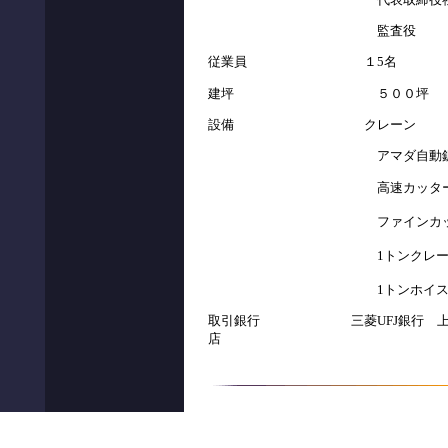
監査役 小
従業員 １5名
建坪 ５００坪
設備 クレーン
アマダ自動鋸
高速カッター
ファインカッター
1トンクレーン
1トンホイスト
取引銀行 三菱UFJ銀行 上