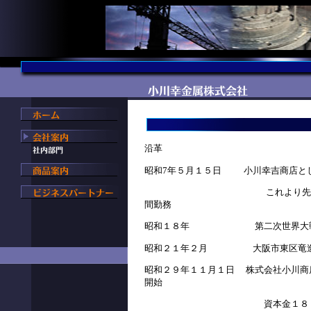
沿革
昭和7年５月１５日 小川幸吉商店と
これより先小川幸吉は船場
間勤務
昭和１８年 第二次世界大戦の
昭和２１年２月 大阪市東区竜造寺
昭和２９年１１月１日 株式会社小川商
開始
資本金１８０