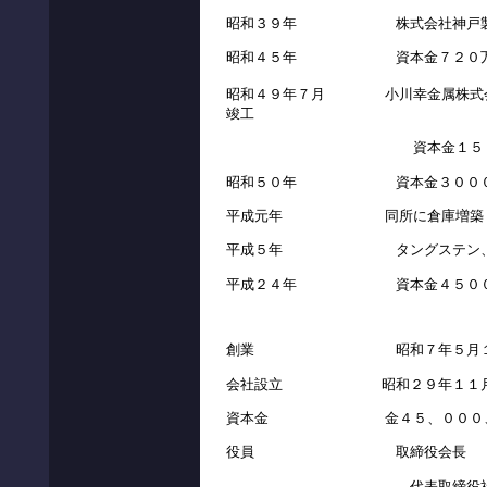
昭和３９年 株式会社神戸製鋼
昭和４５年 資本金７２０万円
昭和４９年７月 小川幸金属株式会社
竣工
資本金１５００万
昭和５０年 資本金３０００
平成元年 同所に倉庫増築
平成５年 タングステン、モリ
平成２４年 資本金４５００
創業 昭和７年５月１
会社設立 昭和２９年１１月
資本金 金４５、０００、
役員 取締役会長
代表取締役社長 